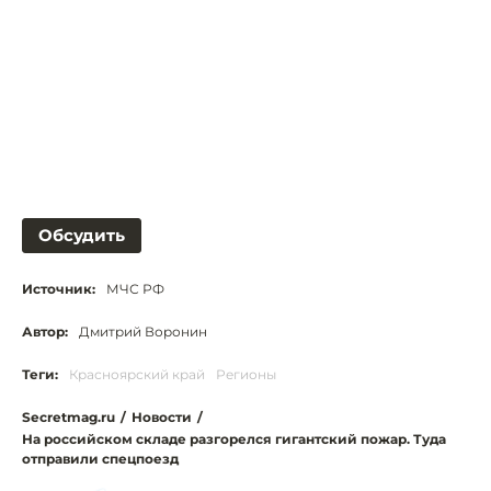
Обсудить
Источник:
МЧС РФ
Автор:
Дмитрий Воронин
Теги:
Красноярский край
Регионы
Secretmag.ru
/
Новости
/
На российском складе разгорелся гигантский пожар. Туда
отправили спецпоезд