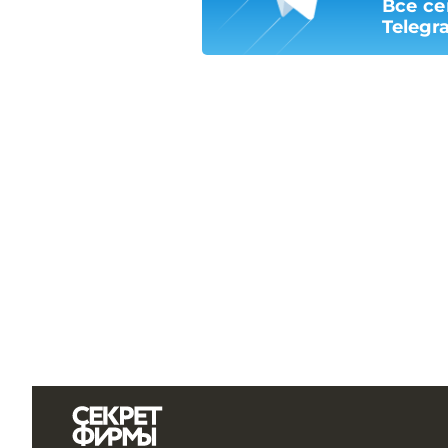
Все се
Telegr