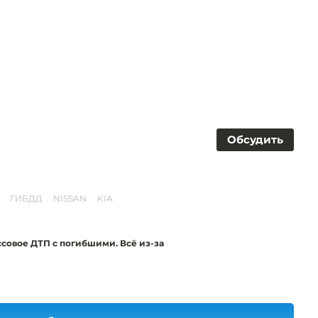
Обсудить
ГИБДД
NISSAN
KIA
совое ДТП с погибшими. Всё из-за