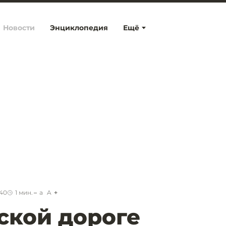
Новости
Энциклопедия
Ещё
:40
1
мин.
a
A
ской дороге