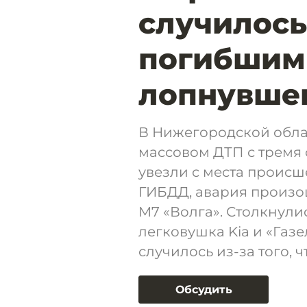
случилось
погибшими
лопнувшег
В Нижегородской обла
массовом ДТП с тремя
увезли с места проис
ГИБДД, авария произо
М7 «Волга». Столкнули
легковушка Kia и «Газ
случилось из-за того, 
Обсудить