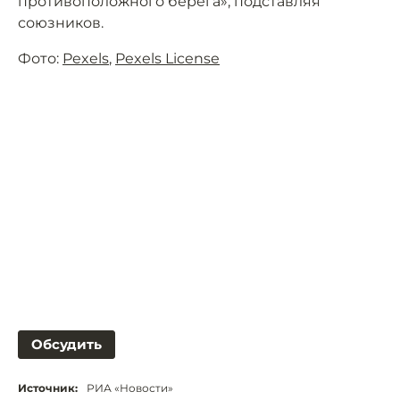
противоположного берега», подставляя
союзников.
Фото:
Pexels
,
Pexels License
Обсудить
Источник:
РИА «Новости»