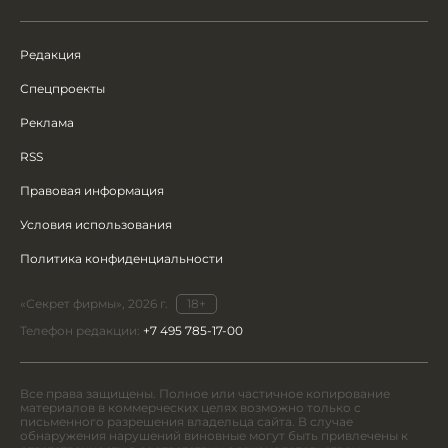
Редакция
Спецпроекты
Реклама
RSS
Правовая информация
Условия использования
Политика конфиденциальности
«Секрет фирмы», 2026 г.
18+
Телефон редакции:
+7 495 785-17-00
Все права защищены. Полное или частичное копирование
материалов в коммерческих целях возможно только с
письменного разрешения владельца сайта. В случае
обнаружения нарушений виновные могут быть привлечены к