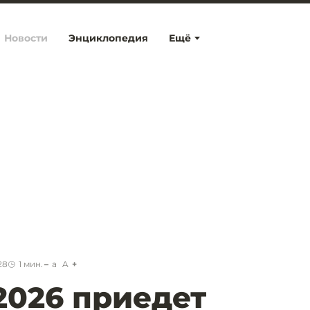
Новости
Энциклопедия
Ещё
28
1
мин.
a
A
026 приедет