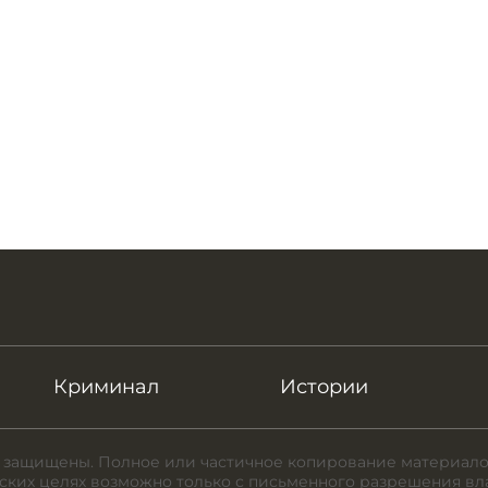
Криминал
Истории
 защищены. Полное или частичное копирование материало
ких целях возможно только с письменного разрешения вл