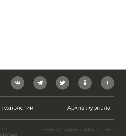
Технологии
Архив журнала
в в
«Секрет фирмы», 2026 г.
18+
адельца