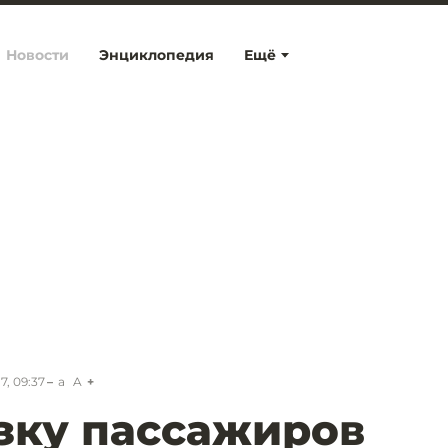
Новости
Энциклопедия
Ещё
7, 09:37
a
A
зку пассажиров