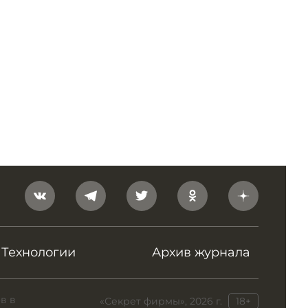
Технологии
Архив журнала
в в
«Секрет фирмы», 2026 г.
18+