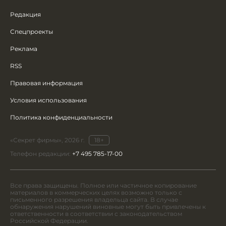
Редакция
Спецпроекты
Реклама
RSS
Правовая информация
Условия использования
Политика конфиденциальности
«Секрет фирмы», 2026 г.
18+
Телефон редакции:
+7 495 785-17-00
Все права защищены. Полное или частичное копирование
материалов в коммерческих целях возможно только с
письменного разрешения владельца сайта. В случае
обнаружения нарушений виновные могут быть привлечены к
ответственности в соответствии с законодательством
Российской Федерации.