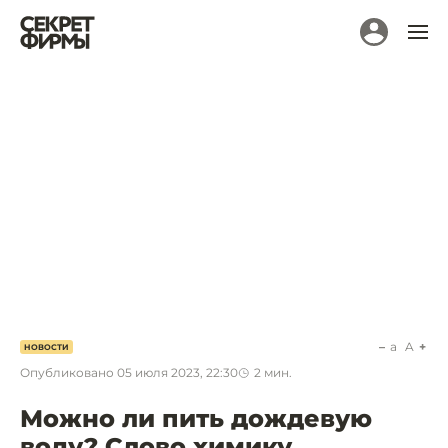
a
A
НОВОСТИ
Опубликовано
05 июля 2023, 22:30
2
мин.
Можно ли пить дождевую
воду? Слово химику