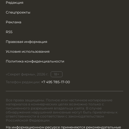
Редакция
Спецпроекты
Реклама
RSS
Правовая информация
Условия использования
Политика конфиденциальности
«Секрет фирмы», 2026 г.
18+
Телефон редакции:
+7 495 785-17-00
Все права защищены. Полное или частичное копирование
материалов в коммерческих целях возможно только с
письменного разрешения владельца сайта. В случае
обнаружения нарушений виновные могут быть привлечены к
ответственности в соответствии с законодательством
Российской Федерации.
На информационном ресурсе применяются рекомендательные