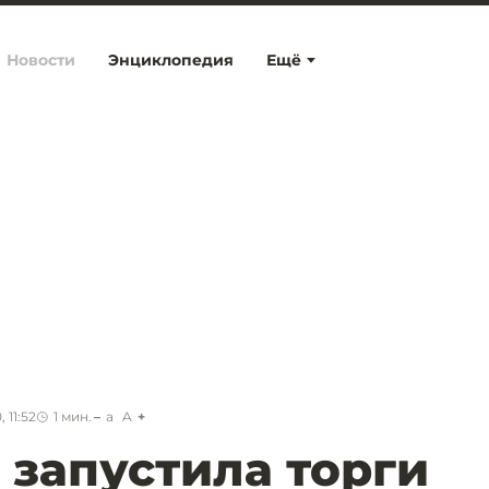
Новости
Энциклопедия
Ещё
 11:52
1
мин.
a
A
запустила торги