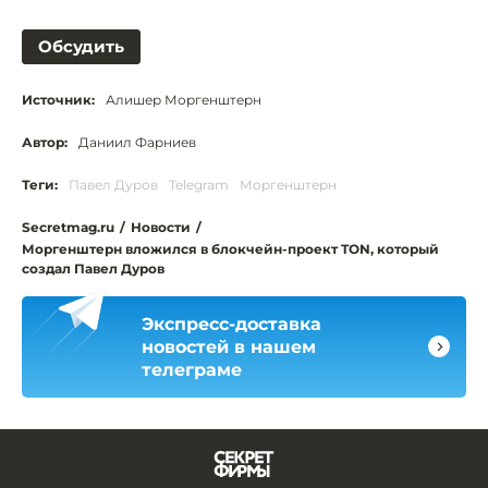
Обсудить
Источник:
Алишер Моргенштерн
Автор:
Даниил Фарниев
Теги:
Павел Дуров
Telegram
Моргенштерн
Secretmag.ru
/
Новости
/
Моргенштерн вложился в блокчейн-проект TON, который
создал Павел Дуров
Экспресс-доставка
новостей в нашем
телеграме