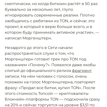
скептически, но когда биткоин растёт в 50 раз
буквально за несколько лет, глупо
игнорировать современные реалии. Плотно
заобщались с ребятами из TON, и сейчас это
проект, в который я верю больше всего, и в
котором буду принимать активное участие», —
написал Моргенштерн.
Незадолго до этого в Сети начали
распространяться слухи о том, что
Моргенштерн готовит трек про TON под
названием «Почему?». Появился даже якобы
слитый до официального релиза
фрагмент
записи. На нём человек с голосом, очень
похожим на голос Моргенштерна, повторяет
фразу: «Продал все битки, купил TON». После
этого стоимость Toncoin — криптовалюты
блокчейн-платформы TON — подскочила сразу
на 20% и сейчас торгуется на уровне $3,51 по