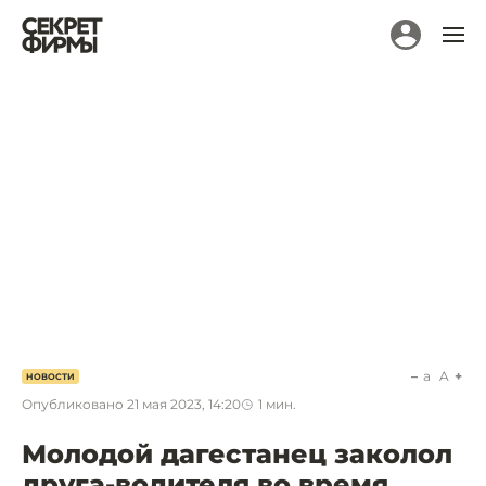
a
A
НОВОСТИ
Опубликовано
21 мая 2023, 14:20
1
мин.
Молодой дагестанец заколол
друга-водителя во время