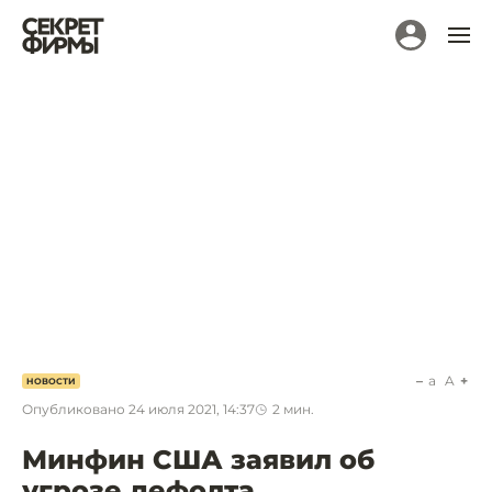
a
A
НОВОСТИ
Опубликовано
24 июля 2021, 14:37
2
мин.
Минфин США заявил об
угрозе дефолта