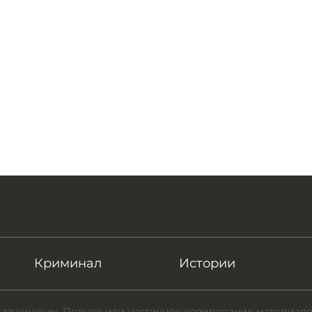
Криминал
Истории
 защищены. Полное или частичное копирование материало