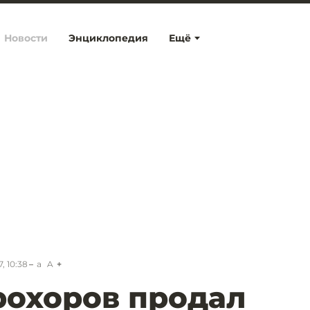
Новости
Энциклопедия
Ещё
, 10:38
a
A
рохоров продал