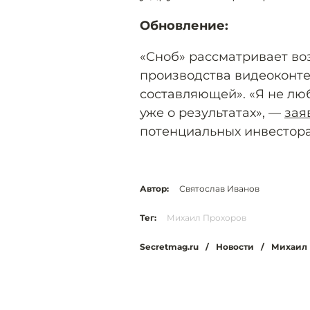
Обновление:
«Сноб» рассматривает во
производства видеоконте
составляющей». «Я не лю
уже о результатах», —
зая
потенциальных инвестора
Автор:
Святослав Иванов
Тег:
Михаил Прохоров
Secretmag.ru
/
Новости
/
Михаил 