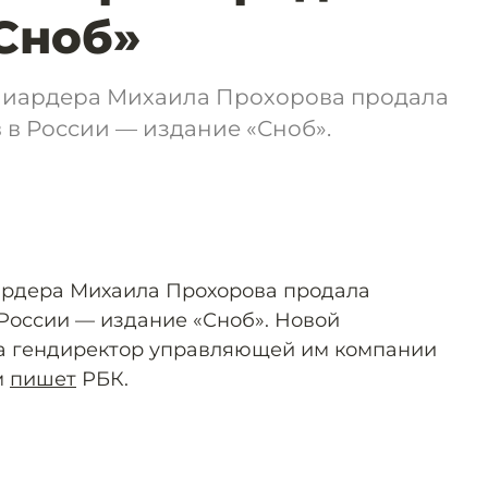
Сноб»
иардера Михаила Прохорова продала
в России — издание «Сноб».
рдера Михаила Прохорова продала
России — издание «Сноб». Новой
ла гендиректор управляющей им компании
м
пишет
РБК.