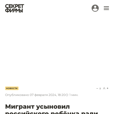
a
A
НОВОСТИ
Опубликовано
07 февраля 2024, 18:20
1
мин.
Мигрант усыновил
российского ребёнка ради