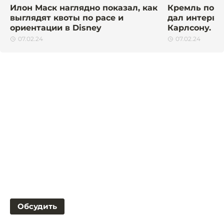
Илон Маск наглядно показал, как
Кремль подт
выглядят квоты по расе и
дал интервь
ориентации в Disney
Карлсону. К
07.02.24
07.02.24
Обсудить