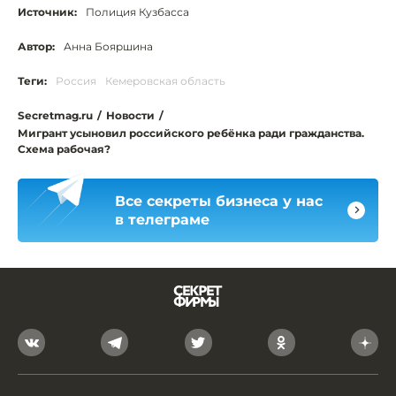
Источник:
Полиция Кузбасса
Автор:
Анна Бояршина
Теги:
Россия
Кемеровская область
Secretmag.ru
/
Новости
/
Мигрант усыновил российского ребёнка ради гражданства.
Схема рабочая?
Все секреты бизнеса у нас
в телеграме