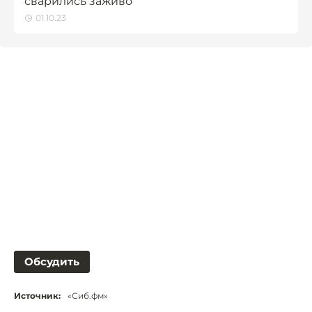
сварились заживо
01.10.23
Обсудить
Источник:
«Сиб.фм»