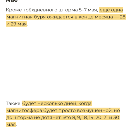
Кроме трёхдневного шторма 5–7 мая,
ещё одна
магнитная буря ожидается в конце месяца — 28
и 29 мая
.
Также
будет несколько дней, когда
магнитосфера будет просто возмущённой, но
до шторма не дотянет. Это 8, 9, 18, 19, 20, 21 и 30
мая
.