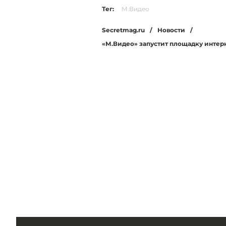
Тег:
М.Видео
Secretmag.ru
/
Новости
/
«М.Видео» запустит площадку интерн