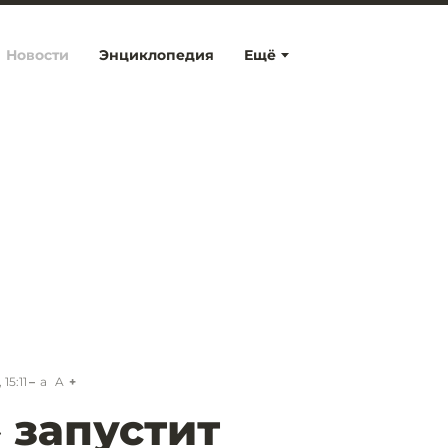
Новости
Энциклопедия
Ещё
15:11
a
A
 запустит