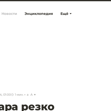
Новости
Энциклопедия
Ещё
, 01:00
1
мин.
a
A
ара резко