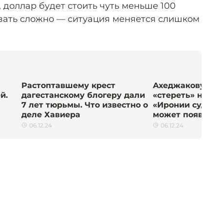
доллар будет стоить чуть меньше 100
азать сложно — ситуация меняется слишком
Растоптавшему крест
Ахеджакову за
й.
дагестанскому блогеру дали
«стереть» ней
7 лет тюрьмы. Что известно о
«Иронии судьб
деле Хавиера
может появить
06.12.24
06.12.24