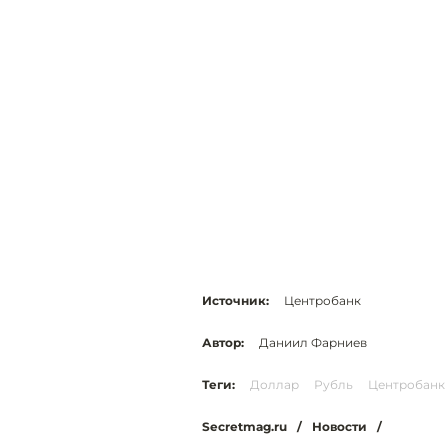
Источник:
Центробанк
Автор:
Даниил Фарниев
Теги:
Доллар
Рубль
Центробанк
Secretmag.ru
/
Новости
/