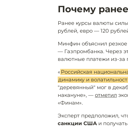
Почему ранее
Ранее курсы валюты сильн
рублей, евро — 120 рубле
Минфин объяснил резкое
— Газпромбанка. Через эт
валютные платежи из-за г
«
Российская национальн
динамику и волатильност
"деревянный" мог в дека
накануне», —
отметил
эко
«Финам».
Эксперт предположил, ч
санкции США
и получать