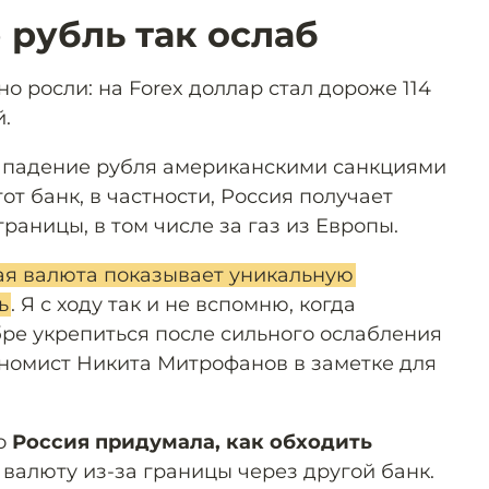
 рубль так ослаб
о росли: на Forex доллар стал дороже 114
й.
 падение рубля американскими санкциями
от банк, в частности, Россия получает
раницы, в том числе за газ из Европы.
ая валюта показывает уникальную
ь
. Я с ходу так и не вспомню, когда
бре укрепиться после сильного ослабления
номист Никита Митрофанов в заметке для
то
Россия придумала, как обходить
 валюту из-за границы через другой банк.