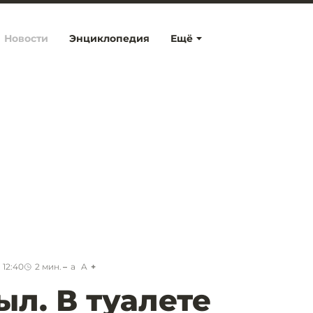
Новости
Энциклопедия
Ещё
 12:40
2
мин.
a
A
ыл. В туалете