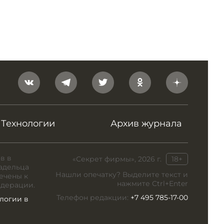
Технологии
Архив журнала
в в
«Секрет фирмы», 2026 г.
18+
адельца
Нашли опечатку? Выделите текст и
ечены к
нажмите Ctrl+Enter
едерации.
Телефон редакции:
+7 495 785-17-00
логии в