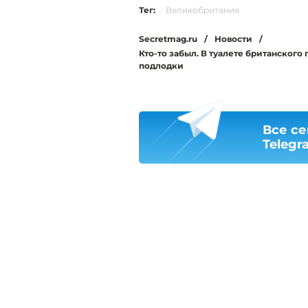
Тег:
Великобритания
Secretmag.ru
/
Новости
/
Кто-то забыл. В туалете британског
подлодки
Все се
Telegr