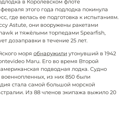
одлодка в Королевском флоте
 февраля этого года подлодка покинула
с, где велась ее подготовка к испытаниям.
ссу Astute, они вооружены ракетами
awk и тяжёлыми торпедами Spearfish,
ет дозаправки в течение 25 лет.
йского моря
обнаружили
утонувший в 1942
ntevideo Maru. Его во время Второй
американская подводная лодка. Судно
 военнопленных, из них 850 были
едия стала самой большой морской
встралии. Из 88 членов экипажа выжило 20