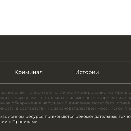
Криминал
Истории
 защищены. Полное или частичное копирование материало
ких целях возможно только с письменного разрешения вл
случае обнаружения нарушений виновные могут быть привл
нности в соответствии с законодательством Российской Ф
мационном ресурсе применяются рекомендательные техно
твии с Правилами