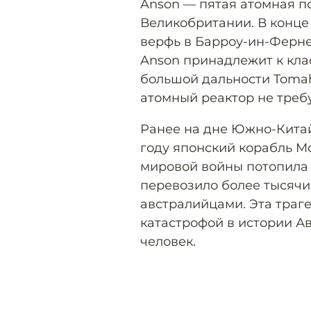
Anson — пятая атомная п
Великобритании. В конце
верфь в Барроу-ин-Фернес
Anson принадлежит к кла
большой дальности Tomah
атомный реактор не требу
Ранее на дне Южно-Кита
году японский корабль Mo
мировой войны потопила 
перевозило более тысячи
австралийцами. Эта траг
катастрофой в истории А
человек.