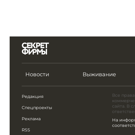
Новости
Выживание
Все права
Редакция
коммерчес
сайта. В 
Спецпроекты
ответстве
Реклама
На инфор
соответс
RSS