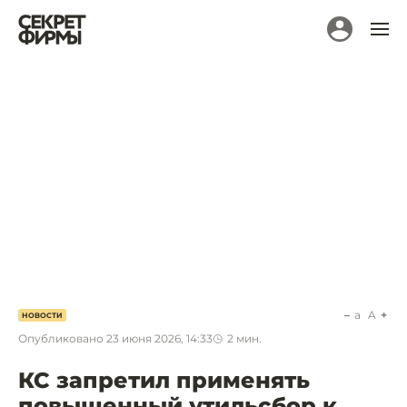
a
A
НОВОСТИ
Опубликовано
23 июня 2026, 14:33
2
мин.
КС запретил применять
повышенный утильсбор к