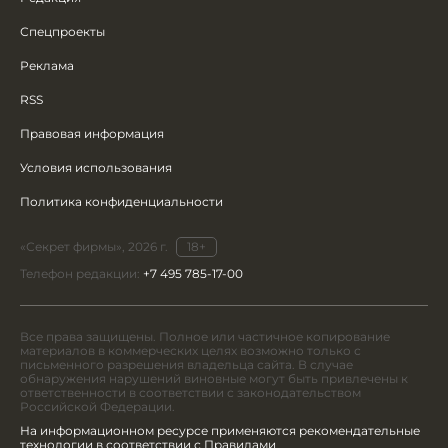
Спецпроекты
Реклама
RSS
Правовая информация
Условия использования
Политика конфиденциальности
«Секрет фирмы», 2026 г.
18+
Телефон редакции:
+7 495 785-17-00
Все права защищены. Полное или частичное копирование
материалов в коммерческих целях возможно только с
письменного разрешения владельца сайта. В случае
обнаружения нарушений виновные могут быть привлечены к
ответственности в соответствии с законодательством
Российской Федерации.
На информационном ресурсе применяются рекомендательные
технологии в соответствии с Правилами