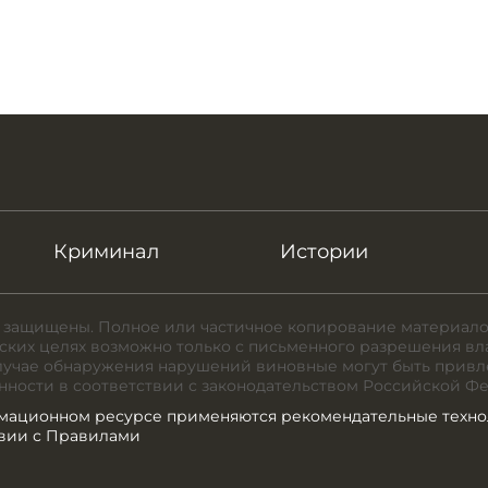
Криминал
Истории
 защищены. Полное или частичное копирование материало
ких целях возможно только с письменного разрешения вл
случае обнаружения нарушений виновные могут быть привл
нности в соответствии с законодательством Российской Ф
мационном ресурсе применяются рекомендательные техно
твии с Правилами