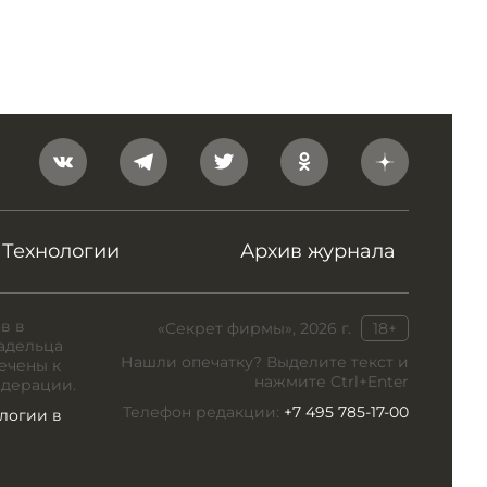
Технологии
Архив журнала
в в
«Секрет фирмы», 2026 г.
18+
адельца
Нашли опечатку? Выделите текст и
ечены к
нажмите Ctrl+Enter
едерации.
Телефон редакции:
+7 495 785-17-00
логии в