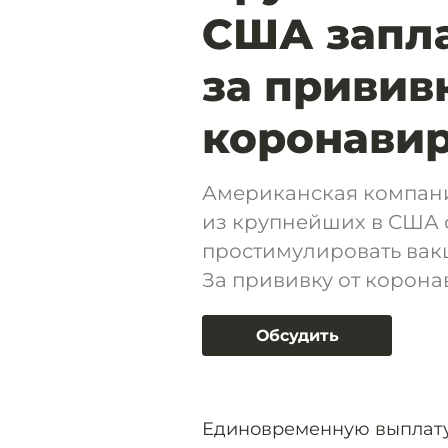
США запла
за привив
коронавир
Американская компани
из крупнейших в США 
простимулировать вак
За прививку от коронав
Обсудить
Единовременную выплату