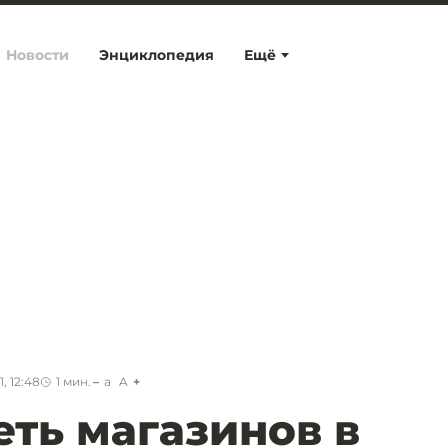
Новости
Энциклопедия
Ещё
, 12:48
1
мин.
a
A
еть магазинов в