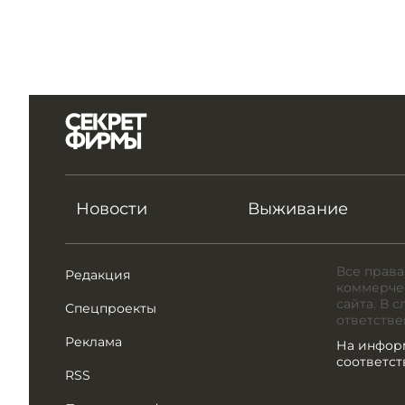
Новости
Выживание
Все права
Редакция
коммерчес
сайта. В 
Спецпроекты
ответстве
Реклама
На инфор
соответс
RSS