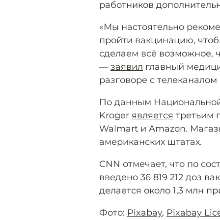
работников дополнительн
«Мы настоятельно рекоме
пройти вакцинацию, чтоб
сделаем всё возможное, ч
—
заявил
главный медици
разговоре с телеканалом
По данным Национальной
Kroger
является
третьим п
Walmart и Amazon. Магаз
американских штатах.
CNN отмечает, что по сос
введено 36 819 212 доз ва
делается около 1,3 млн пр
Фото:
Pixabay
,
Pixabay Lic