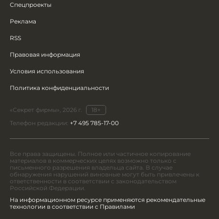
Спецпроекты
Реклама
RSS
Правовая информация
Условия использования
Политика конфиденциальности
«Секрет фирмы», 2026 г.
18+
Телефон редакции:
+7 495 785-17-00
Все права защищены. Полное или частичное копирование
материалов в коммерческих целях возможно только с
письменного разрешения владельца сайта. В случае
обнаружения нарушений виновные могут быть привлечены к
ответственности в соответствии с законодательством
Российской Федерации.
На информационном ресурсе применяются рекомендательные
технологии в соответствии с Правилами