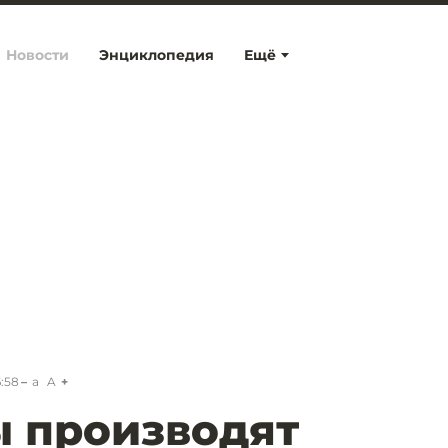
Новости
Энциклопедия
Ещё
6:58
a
A
 производят