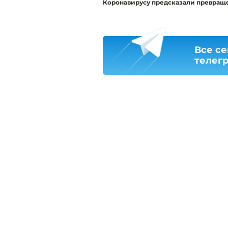
Коронавирусу предсказали превраще
Все се
телег