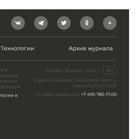
Технологии
Архив журнала
в в
«Секрет фирмы», 2026 г.
18+
адельца
Нашли опечатку? Выделите текст и
ечены к
нажмите Ctrl+Enter
едерации.
Телефон редакции:
+7 495 785-17-00
логии в