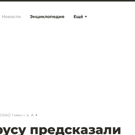
Новости
Энциклопедия
Ещё
0:04
1
мин.
a
A
усу предсказали