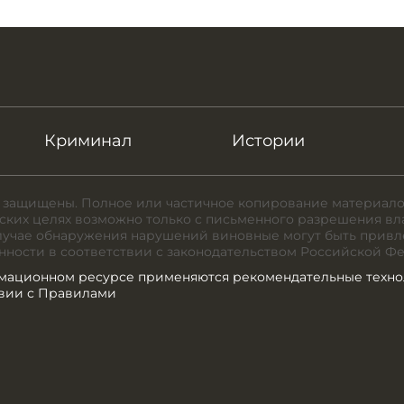
Криминал
Истории
 защищены. Полное или частичное копирование материало
ких целях возможно только с письменного разрешения вл
случае обнаружения нарушений виновные могут быть привл
нности в соответствии с законодательством Российской Ф
мационном ресурсе применяются рекомендательные техно
твии с Правилами