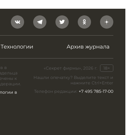
Технологии
Архив журнала
в в
«Секрет фирмы», 2026 г.
18+
адельца
Нашли опечатку? Выделите текст и
ечены к
нажмите Ctrl+Enter
едерации.
Телефон редакции:
+7 495 785-17-00
логии в