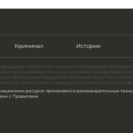
Криминал
Истории
 защищены. Полное или частичное копирование материало
ких целях возможно только с письменного разрешения вл
случае обнаружения нарушений виновные могут быть привл
нности в соответствии с законодательством Российской Ф
мационном ресурсе применяются рекомендательные техно
твии с Правилами