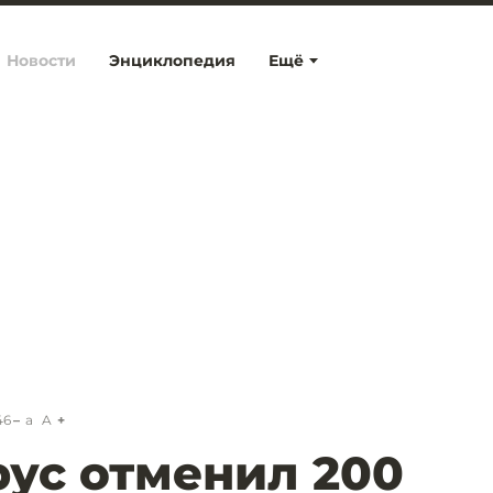
Новости
Энциклопедия
Ещё
46
a
A
ус отменил 200