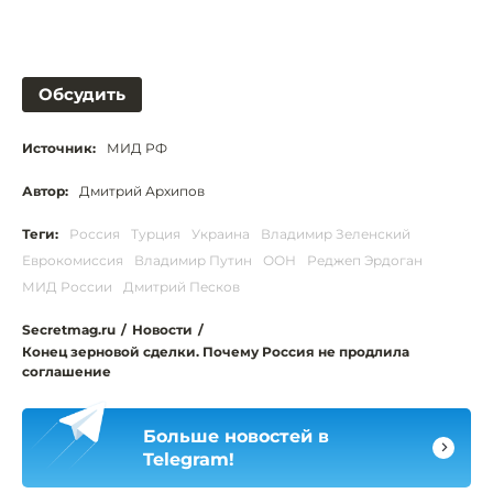
Обсудить
Источник:
МИД РФ
Автор:
Дмитрий Архипов
Теги:
Россия
Турция
Украина
Владимир Зеленский
Еврокомиссия
Владимир Путин
ООН
Реджеп Эрдоган
МИД России
Дмитрий Песков
Secretmag.ru
/
Новости
/
Конец зерновой сделки. Почему Россия не продлила
соглашение
Больше новостей в
Telegram!