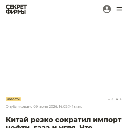
a
A
НОВОСТИ
Опубликовано
09 июня 2026, 14:02
1
мин.
Китай резко сократил импорт
нефти, газа и угля. Что