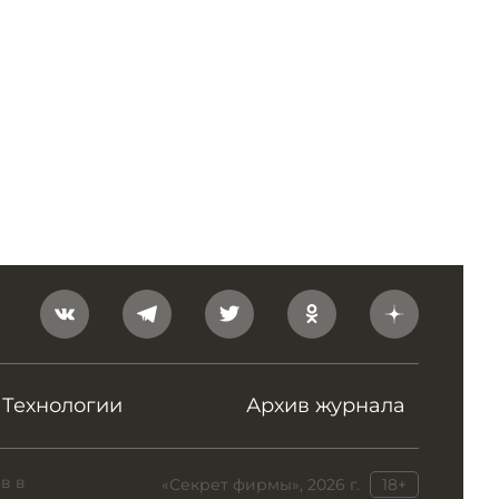
Технологии
Архив журнала
в в
«Секрет фирмы», 2026 г.
18+