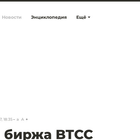
Новости
Энциклопедия
Ещё
, 18:35
a
A
 биржа BTCC