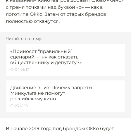
к названиям кинотеатров добавят слово «кино»
с тремя точками над буквой «о» — как в
логотипе Okko. Затем от старых брендов
полностью откажутся.
Читайте на тему:
«Приносят “правильный”
сценарий — ну как отказать
общественнику и депутату?»
04.05.17
Движение вниз: Почему запреты
Минкульта не помогут
российскому кино
23.01.18
В начале 2019 года под брендом Okko будет