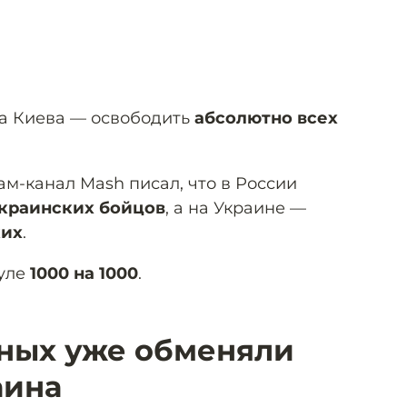
ча Киева — освободить
абсолютно всех
м-канал Mash писал, что в России
украинских бойцов
, а на Украине —
ких
.
уле
1000 на 1000
.
ных уже обменяли
аина