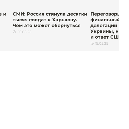
в и
СМИ: Россия стянула десятки
Переговоры в 
тысяч солдат к Харькову.
финальный со
Чем это может обернуться
делегаций Рос
Украины, напу
25.05.25
и ответ США. Г
15.05.25