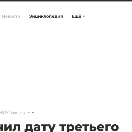
Новости
Энциклопедия
Ещё
:49
1
мин.
a
A
чил дату третьего