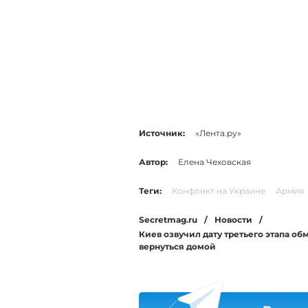
Источник:
«Лента.ру»
Автор:
Елена Чеховская
Теги:
Конфликт на Украине
Армия
Secretmag.ru
/
Новости
/
Киев озвучил дату третьего этапа о
вернуться домой