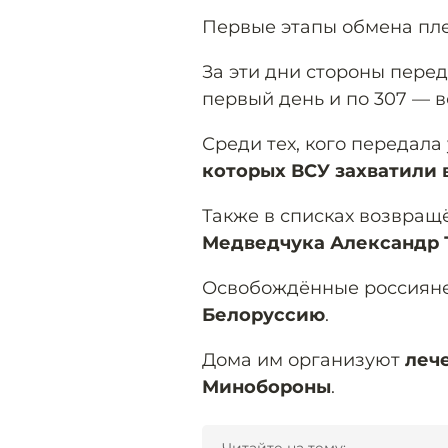
Первые этапы обмена пл
За эти дни стороны пере
первый день и по 307 — в
Среди тех, кого передала
которых ВСУ захватили 
Также в списках возвра
Медведчука Александр
Освобождённые россиян
Белоруссию
.
Дома им организуют
леч
Минобороны
.
Читайте на тему: