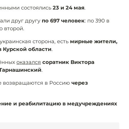
енными состоялись
23 и 24 мая
.
дали друг другу
по 697 человек
: по 390 в
о второй.
 украинская сторона, есть
мирные жители,
в Курской области
.
щённых
оказался
соратник Виктора
 Тарнашинский
.
е возвращаются в Россию
через
ение и реабилитацию в медучреждениях