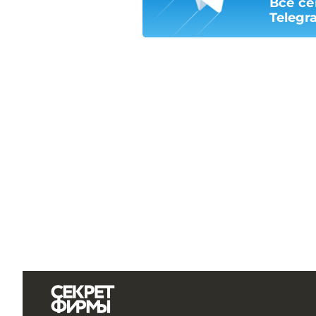
Все се
Telegr