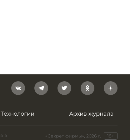
Технологии
Архив журнала
в в
«Секрет фирмы», 2026 г.
18+