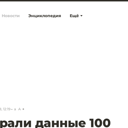
Новости
Энциклопедия
Ещё
 12:19
a
A
рали данные 100