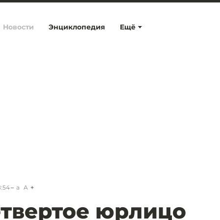
Новости
Энциклопедия
Ещё
8:54
a
A
твертое юрлицо