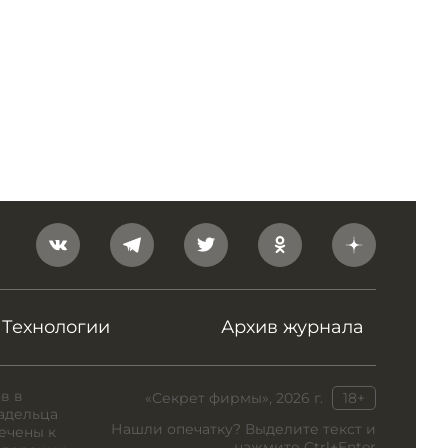
Технологии
Архив журнала
в в
«Секрет фирмы», 2026 г.
18+
адельца
Нашли опечатку? Выделите текст и
ечены к
нажмите Ctrl+Enter