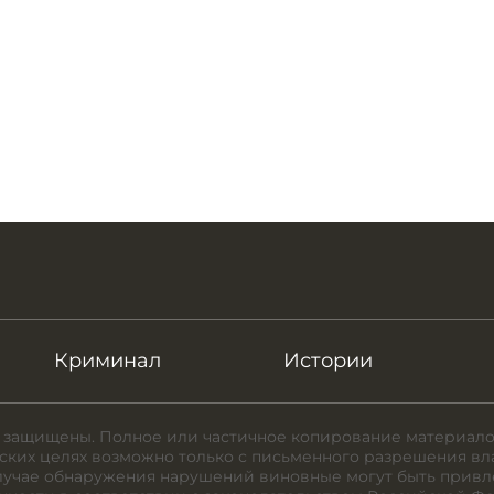
Криминал
Истории
 защищены. Полное или частичное копирование материало
ких целях возможно только с письменного разрешения вл
случае обнаружения нарушений виновные могут быть привл