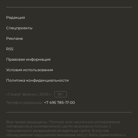
Редакция
Спецпроекты
Реклама
RSS
Правовая информация
Условия использования
Политика конфиденциальности
«Секрет фирмы», 2026 г.
18+
Телефон редакции:
+7 495 785-17-00
Все права защищены. Полное или частичное копирование
материалов в коммерческих целях возможно только с
письменного разрешения владельца сайта. В случае
обнаружения нарушений виновные могут быть привлечены к