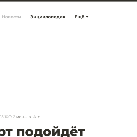
Новости
Энциклопедия
Ещё
15:10
2
мин.
a
A
рт подойдёт