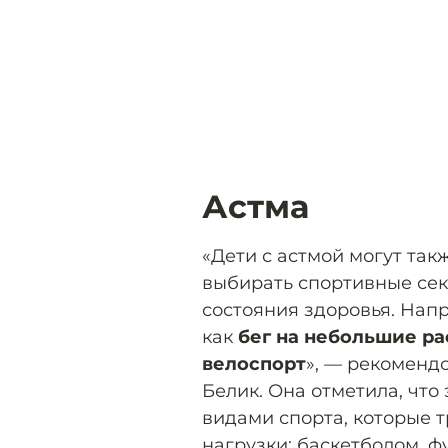
Астма
«Дети с астмой могут так
выбирать спортивные сек
состояния здоровья. Нап
как
бег на небольшие ра
велоспорт
», — рекоменд
Белик. Она отметила, что
видами спорта, которые 
нагрузки: баскетболом, ф