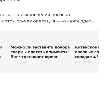
ет из-за искривления носовой
 в этом случае операция —
узнайте здесь
.
ся
Можно ли заставить донора
Китайское воз
спермы платить алименты?
впервые слета
и
Вот что говорит юрист
городами. Что 
29.02.24
29.02.24