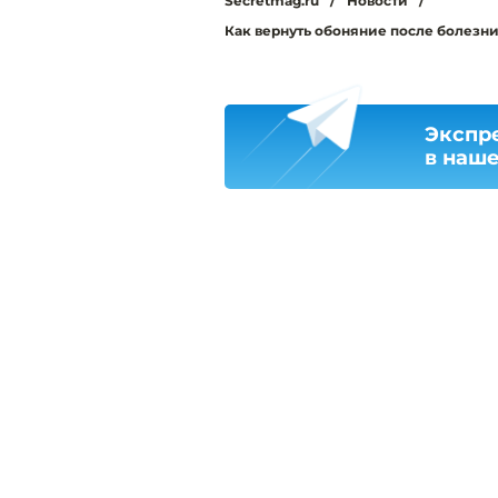
Secretmag.ru
/
Новости
/
Как вернуть обоняние после болезн
Экспр
в наш