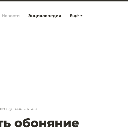
Новости
Энциклопедия
Ещё
00:00
1
мин.
a
A
ть обоняние