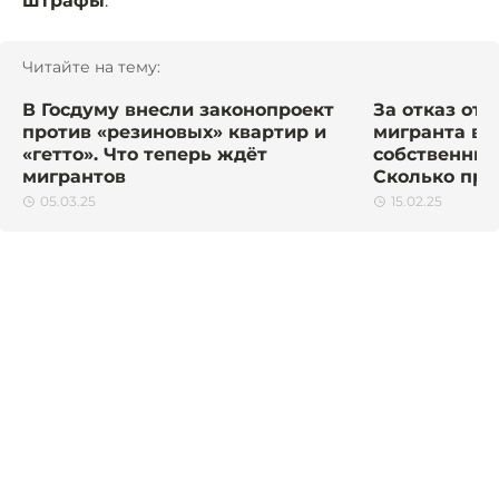
штрафы
.
Читайте на тему:
В Госдуму внесли законопроект
За отказ от 
против «резиновых» квартир и
мигранта в 
«гетто». Что теперь ждёт
собственник
мигрантов
Сколько при
05.03.25
15.02.25