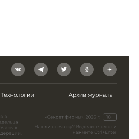
Технологии
Архив журнала
в в
«Секрет фирмы», 2026 г.
18+
адельца
Нашли опечатку? Выделите текст и
ечены к
нажмите Ctrl+Enter
едерации.