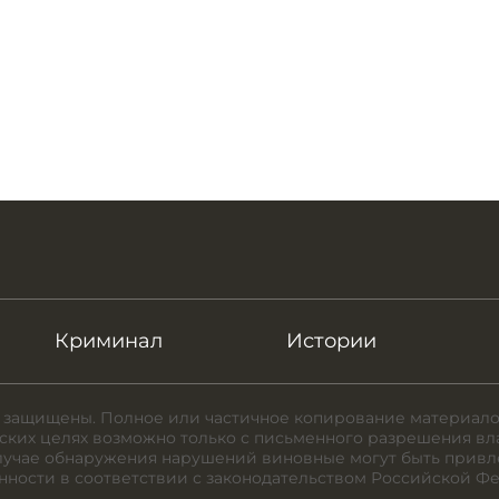
Криминал
Истории
 защищены. Полное или частичное копирование материало
ких целях возможно только с письменного разрешения вл
случае обнаружения нарушений виновные могут быть привл
нности в соответствии с законодательством Российской Ф