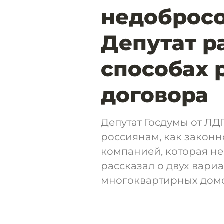
недобросо
Депутат р
способах 
договора
Депутат Госдумы от Л
россиянам, как законн
компанией, которая не
рассказал о двух вари
многоквартирных домо