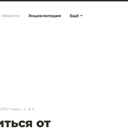
Новости
Энциклопедия
Ещё
5:37
1
мин.
a
A
иться от