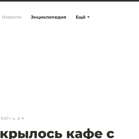
Новости
Энциклопедия
Ещё
11:07
a
A
ткрылось кафе с