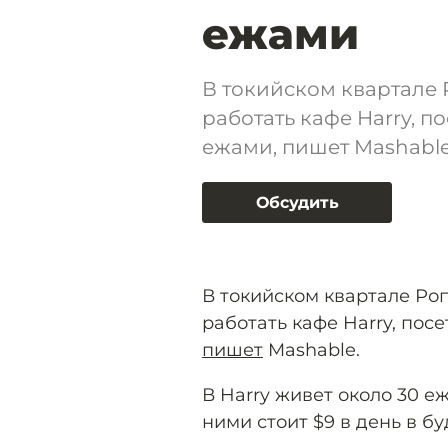
ежами
В токийском квартале 
работать кафе Harry, п
ежами, пишет Mashable
Обсудить
В токийском квартале Роп
работать кафе Harry, посе
пишет
Mashable.
В Harry живет около 30 е
ними стоит $9 в день в бу