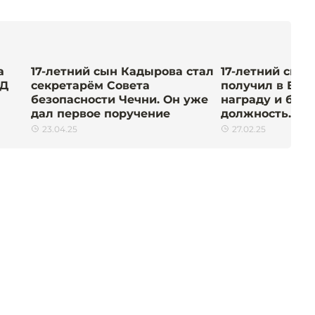
а
17-летний сын Кадырова стал
17-летний сын
ВД
секретарём Совета
получил в Еги
безопасности Чечни. Он уже
награду и бес
дал первое поручение
должность. Что
23.04.25
27.02.25