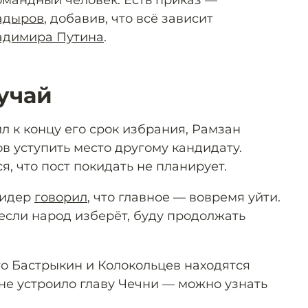
адыров
, добавив, что всё зависит
адимира Путина
.
учай
ил к концу его срок избрания, Рамзан
тов уступить место другому кандидату.
, что пост покидать не планирует.
лидер
говорил
, что главное — вовремя уйти.
если народ изберёт, буду продолжать
то Бастрыкин и Колокольцев находятся
о не устроило главу Чечни — можно узнать