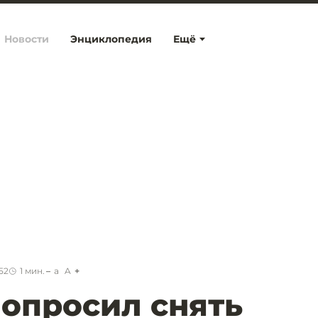
Новости
Энциклопедия
Ещё
52
1
мин.
a
A
опросил снять