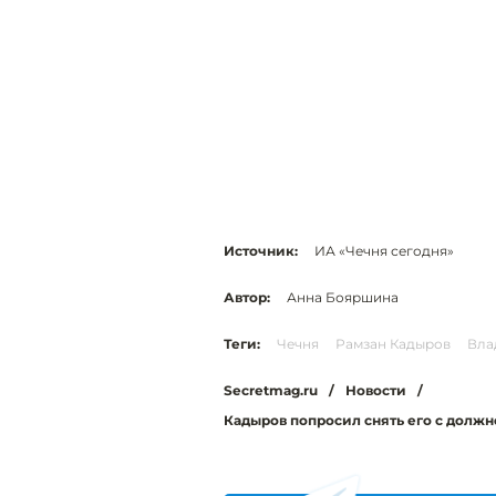
Источник:
ИА «Чечня сегодня»
Автор:
Анна Бояршина
Теги:
Чечня
Рамзан Кадыров
Вла
Secretmag.ru
/
Новости
/
Кадыров попросил снять его с должн