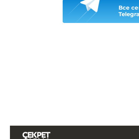
Все се
Telegr