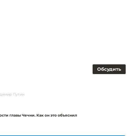
Обсудить
димир Путин
ости главы Чечни. Как он это объяснил