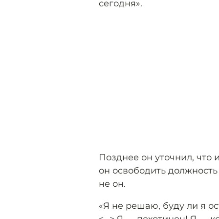
сегодня».
Позднее он уточнил, что 
он освободить должность
не он.
«Я не решаю, буду ли я о
<...> Я — пехотинец! Я —