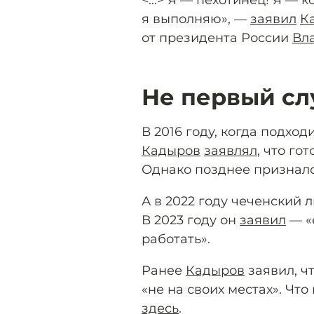
я выполняю», —
заявил
К
от президента России
Вл
Не первый сл
В 2016 году, когда подход
Кадыров
заявлял
, что го
Однако позднее признался
А в 2022 году чеченский 
В 2023 году он
заявил
— «
работать».
Ранее
Кадыров
заявил, ч
«не на своих местах». Чт
здесь
.