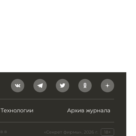
Технологии
Архив журнала
в в
«Секрет фирмы», 2026 г.
18+