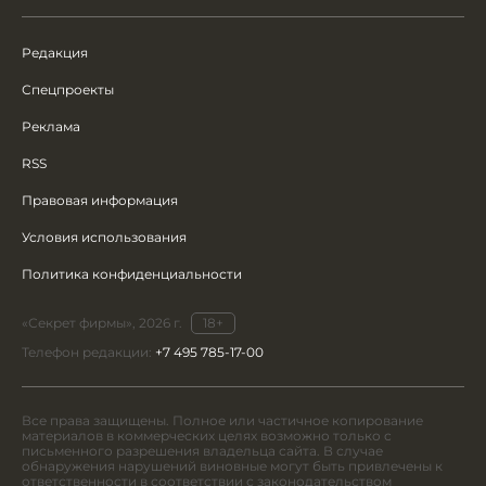
Редакция
Спецпроекты
Реклама
RSS
Правовая информация
Условия использования
Политика конфиденциальности
«Секрет фирмы», 2026 г.
18+
Телефон редакции:
+7 495 785-17-00
Все права защищены. Полное или частичное копирование
материалов в коммерческих целях возможно только с
письменного разрешения владельца сайта. В случае
обнаружения нарушений виновные могут быть привлечены к
ответственности в соответствии с законодательством