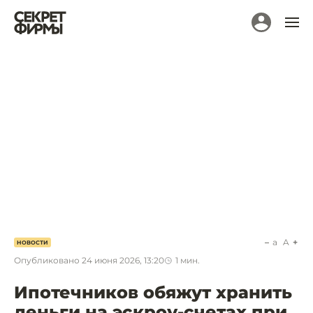
a
A
НОВОСТИ
Опубликовано
24 июня 2026, 13:20
1
мин.
Ипотечников обяжут хранить
деньги на эскроу-счетах при