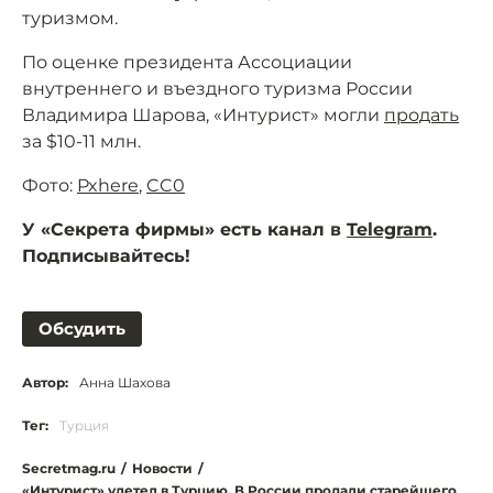
туризмом.
По оценке президента Ассоциации
внутреннего и въездного туризма России
Владимира Шарова, «Интурист» могли
продать
за $10-11 млн.
Фото:
Pxhere
,
CC0
У «Секрета фирмы» есть канал в
Telegram
.
Подписывайтесь!
Обсудить
Автор:
Анна Шахова
Тег:
Турция
Secretmag.ru
/
Новости
/
«Интурист» улетел в Турцию. В России продали старейшего