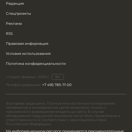
Редакция
Спецпроекты
Реклама
RSS
Правовая информация
Условия использования
Политика конфиденциальности
«Секрет фирмы», 2026 г.
18+
Телефон редакции:
+7 495 785-17-00
Все права защищены. Полное или частичное копирование
материалов в коммерческих целях возможно только с
письменного разрешения владельца сайта. В случае
обнаружения нарушений виновные могут быть привлечены к
ответственности в соответствии с законодательством
Российской Федерации.
На информационном ресурсе применяются рекомендательные