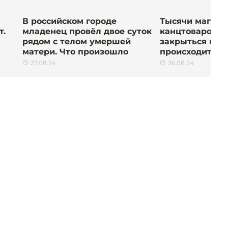
В российском городе
Тысячи магази
т.
младенец провёл двое суток
канцтоваров р
рядом с телом умершей
закрыться в Ро
матери. Что произошло
происходит
27.08.24
26.08.24