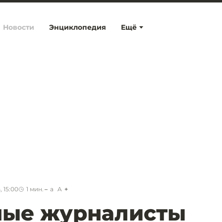
Новости
Энциклопедия
Ещё
, 15:00
1
мин.
a
A
ные журналисты