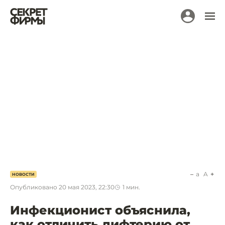
a
A
НОВОСТИ
Опубликовано
20 мая 2023, 22:30
1
мин.
Инфекционист объяснила,
как отличить дифтерию от