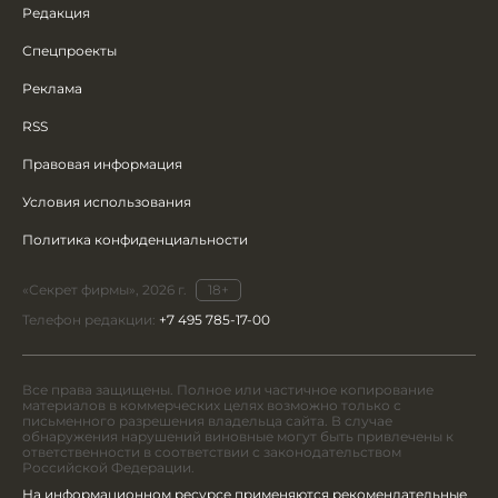
Редакция
Спецпроекты
Реклама
RSS
Правовая информация
Условия использования
Политика конфиденциальности
«Секрет фирмы», 2026 г.
18+
Телефон редакции:
+7 495 785-17-00
Все права защищены. Полное или частичное копирование
материалов в коммерческих целях возможно только с
письменного разрешения владельца сайта. В случае
обнаружения нарушений виновные могут быть привлечены к
ответственности в соответствии с законодательством
Российской Федерации.
На информационном ресурсе применяются рекомендательные