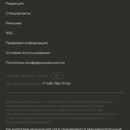
Редакция
Спецпроекты
Реклама
RSS
Правовая информация
Условия использования
Политика конфиденциальности
«Секрет фирмы», 2026 г.
18+
Телефон редакции:
+7 495 785-17-00
Все права защищены. Полное или частичное копирование
материалов в коммерческих целях возможно только с
письменного разрешения владельца сайта. В случае
обнаружения нарушений виновные могут быть привлечены к
ответственности в соответствии с законодательством
Российской Федерации.
На информационном ресурсе применяются рекомендательные