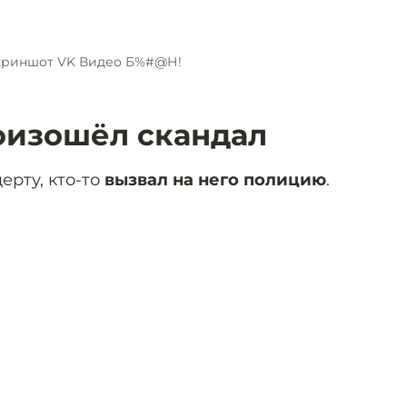
криншот VK Видео Б%#@Н!
роизошёл скандал
ерту, кто-то
вызвал на него полицию
.