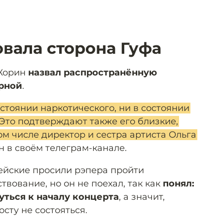
овала сторона Гуфа
 Жорин
назвал распространённую
рной
.
остоянии наркотического, ни в состоянии
 Это подтверждают также его близкие,
ом числе директор и сестра артиста Ольга
н в своём телеграм-канале.
ейские просили рэпера пройти
вование, но он не поехал, так как
понял:
нуться к началу концерта
, а значит,
сту не состояться.