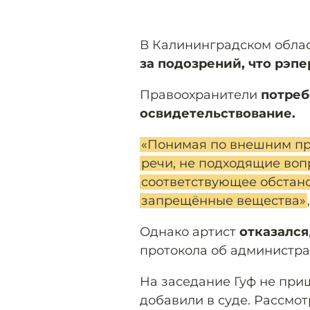
В Калининградском обла
за подозрений, что рэп
Правоохранители
потреб
освидетельствование.
«Понимая по внешним пр
речи, не подходящие воп
соответствующее обстано
запрещённые вещества»
Однако артист
отказался
протокола об администр
На заседание Гуф не приш
добавили в суде. Рассмо