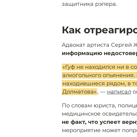
защитника рэпера.
Как отреагир
Адвокат артиста Сергей
информацию недостове
«Гуф не находился ни в с
алкогольного опьянения.
находившиеся рядом, в т
Долматова»
, —
написал
о
По словам юриста, полиц
медицинское освидетельст
не факт, что успеет вер
мероприятие может попро