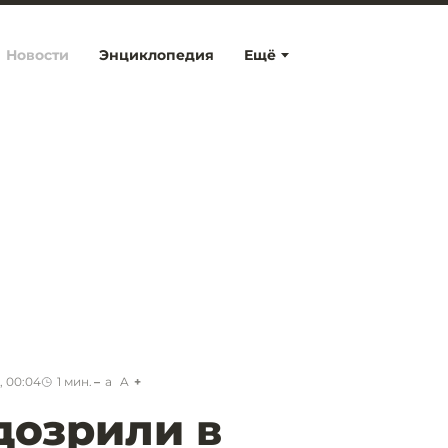
Новости
Энциклопедия
Ещё
, 00:04
1
мин.
a
A
дозрили в