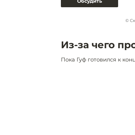
Обсудить
© С
Из-за чего п
Пока Гуф готовился к конц