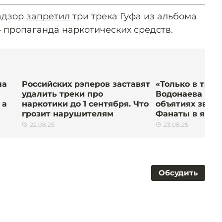
адзор
запретил
три трека Гуфа из альбома
— пропаганда наркотических средств.
ла
Российских рэперов заставят
«Только в трус
удалить треки про
Водонаева иск
 а
наркотики до 1 сентября. Что
объятиях звезд
грозит нарушителям
Фанаты в ярос
22.08.25
23.08.25
Обсудить