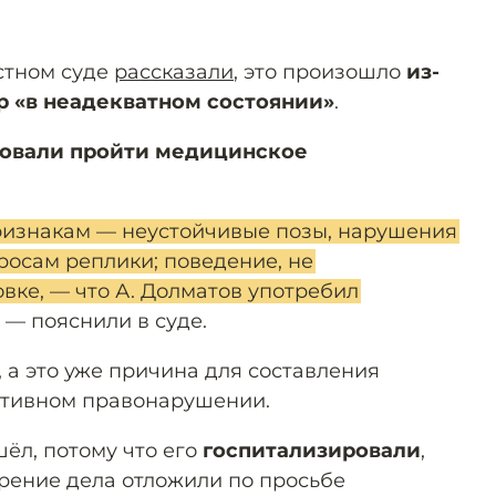
стном суде
рассказали
, это произошло
из-
ер «в неадекватном состоянии»
.
овали пройти медицинское
изнакам — неустойчивые позы, нарушения
росам реплики; поведение, не
вке, — что А. Долматов употребил
, — пояснили в суде.
, а это уже причина для составления
ативном правонарушении.
ёл, потому что его
госпитализировали
,
трение дела отложили по просьбе