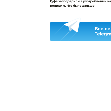
Гуфа заподозрили в употреблении н
полицию. Что было дальше
Все се
Telegr