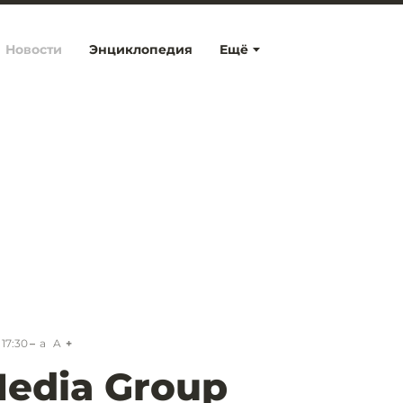
Новости
Энциклопедия
Ещё
 17:30
a
A
Media Group