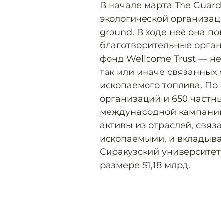
В начале марта The Guar
экологической организаци
ground. В ходе неё она 
благотворительные орган
фонд Wellcome Trust — н
так или иначе связанных 
ископаемого топлива. По
организаций и 650 частн
международной кампании 
активы из отраслей, свя
ископаемыми, и вкладыват
Сиракузский университе
размере $1,18 млрд.