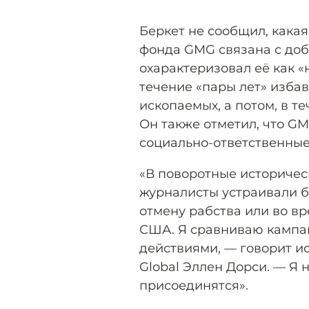
Беркет не сообщил, кака
фонда GMG связана с доб
охарактеризовал её как «
течение «пары лет» изба
ископаемых, а потом, в те
Он также отметил, что G
социально-ответственные
«В поворотные историчес
журналисты устраивали б
отмену рабства или во в
США. Я сравниваю кампан
действиями, — говорит и
Global Эллен Дорси. — Я 
присоединятся».